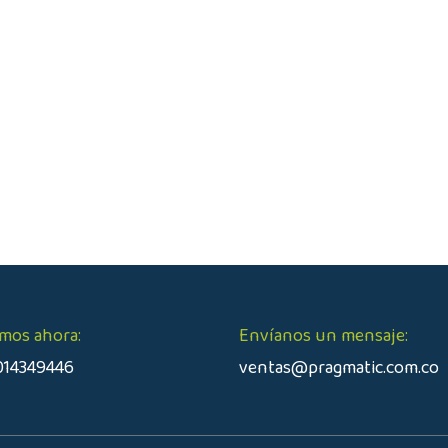
mos ahora:
Envíanos un mensaje:
014349446
ventas@pragmatic.com.co