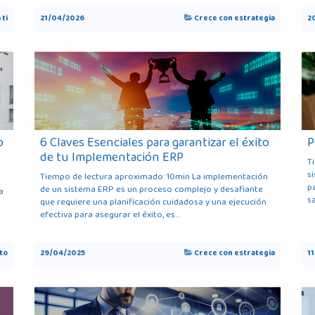
 ti
21/04/2026
Crece con estrategia
2
o
6 Claves Esenciales para garantizar el éxito
P
de tu Implementación ERP
T
s
Tiempo de lectura aproximado: 10min La implementación
p
de un sistema ERP es un proceso complejo y desafiante
a
sa
que requiere una planificación cuidadosa y una ejecución
efectiva para asegurar el éxito, es...
ito
29/04/2025
Crece con estrategia
1