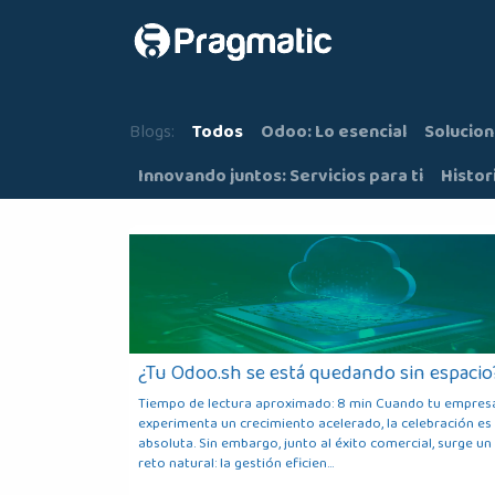
Ir al contenido
Inicio
Nosot
Blogs:
Todos
Odoo: Lo esencial
Solucion
Innovando juntos: Servicios para ti
Histor
¿Tu Odoo.sh se está quedando sin espacio
Tiempo de lectura aproximado: 8 min Cuando tu empres
experimenta un crecimiento acelerado, la celebración es
absoluta. Sin embargo, junto al éxito comercial, surge un
reto natural: la gestión eficien...