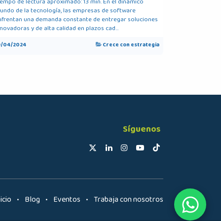
iempo de lectura aproximado: 13 min. En el dinámico
undo de la tecnología, las empresas de software
nfrentan una demanda constante de entregar soluciones
novadoras y de alta calidad en plazos cad...
9/04/2024
Crece con estrategia
Síguenos
n​icio
•
Blog
•
Eventos
•
Trabaja con nosotros