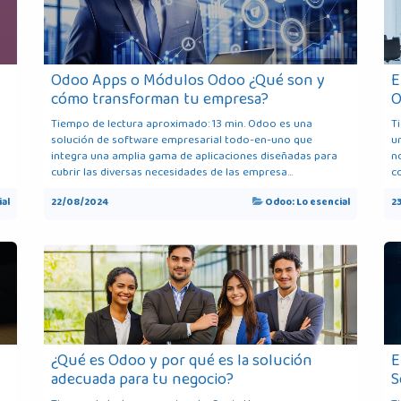
Odoo Apps o Módulos Odoo ¿Qué son y
E
cómo transforman tu empresa?
O
Tiempo de lectura aproximado: 13 min. Odoo es una
T
solución de software empresarial todo-en-uno que
u
integra una amplia gama de aplicaciones diseñadas para
n
cubrir las diversas necesidades de las empresa...
co
al
22/08/2024
Odoo: Lo esencial
2
¿Qué es Odoo y por qué es la solución
E
adecuada para tu negocio?
S