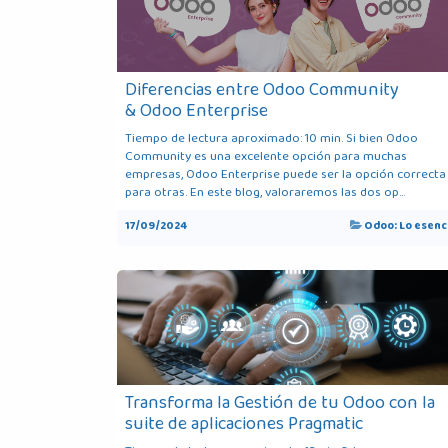
Diferencias entre Odoo Community
& Odoo Enterprise
Tiempo de lectura aproximado: 10 min. Si bien Odoo
Community es una excelente opción para muchas
empresas, Odoo Enterprise puede ser la opción correcta
para otras. En este blog, valoraremos las dos op...
17/09/2024
Odoo: Lo esenci
Transforma la Gestión de tu Odoo con la
suite de aplicaciones Pragmatic