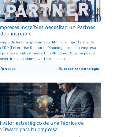
mpresas increíbles necesitan un Partner
doo increíble
iempo de lectura aproximado: 14min La importancia de
n ERP (Enterprise Resource Planning) para una empresa
o puede ser subestimada. Un ERP como Odoo se puede
nvertir en la columna vertebral de un...
3/07/2024
Crece con estrategia
l valor estratégico de una Fábrica de
oftware para tu empresa