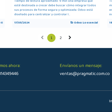
Tiempo de lectura aproximado: 9 min Una empresa que
T
esté destinada a crecer debe buscar cómo integrar todos
m
sus procesos de forma segura y optimizada. Odoo está
e
diseñado para centralizar y controlar l...
in
 ti
17/05/2024
Odoo: Lo esencial
1
1
2
mos ahora:
Envíanos un mensaje:
014349446
ventas@pragmatic.com.co
I​