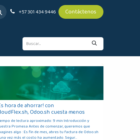
Contáctenos
+57 301 434 9446
Es hora de ahorrar! con
loudFlex.sh, Odoo.sh cuesta menos
iempo de lectura aproximado: 9 min Introducción y
uestra Promesa Antes de comenzar, queremos que
magines algo : Es fin de mes, abres tu factura de Odoo.sh
 una vez más el costo ha aumentado. Segur...