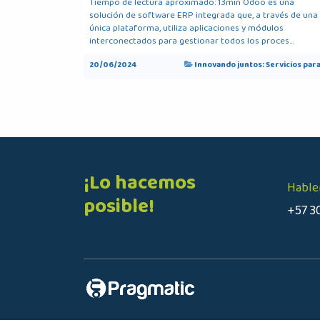
Tiempo de lectura aproximado: 13min Odoo es una
solución de software ERP integrada que, a través de una
única plataforma, utiliza aplicaciones y módulos
interconectados para gestionar todos los proces...
20/06/2024
Innovando juntos: Servicios para
¡Lo hacemos
Hable
posible!
+57 3