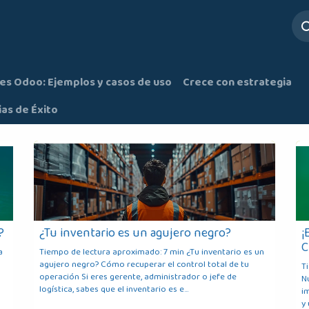
ros
Servicios
Mesa de Ayuda
es Odoo: Ejemplos y casos de uso
Crece con estrategia
ias de Éxito
?
¿Tu inventario es un agujero negro?
¡
C
a
Tiempo de lectura aproximado: 7 min ¿Tu inventario es un
agujero negro? Cómo recuperar el control total de tu
T
operación Si eres gerente, administrador o jefe de
N
logística, sabes que el inventario es e...
i
y