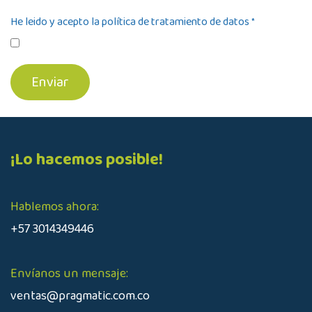
He leido y acepto la política de tratamiento de datos
*
Envi​​​​ar
¡Lo hacemos posible!
Hablemos ahora:
+57 3014349446
Envíanos un mensaje:
ventas@pragmatic.com.co