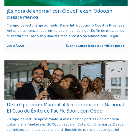
¡Es hora de ahorrar! con CloudFlex.sh, Odoo.sh
cuesta menos
Tiempo de lectura aproximado: 9 min Introducción y Nuestra Promesa
Antes de comenzar, queremos que imagines algo : Es fin de mes, abres
tu factura de Odoo.sh y una vez más el costo ha aumentado. Segur...
20/11/2025
Innovando juntos: Servicios para ti
De la Operación Manual al Reconocimiento Nacional:
El Caso de Éxito de Pacific Sport con Odoo
Tiempo de lectura aproximado: 4 min Pacific Sport es una empresa
colombiana fundada en 2010, con sede en Cota, Cundinamarca. Desde
sus inicios se ha dedicado a la distribución de marcas deportivas int...