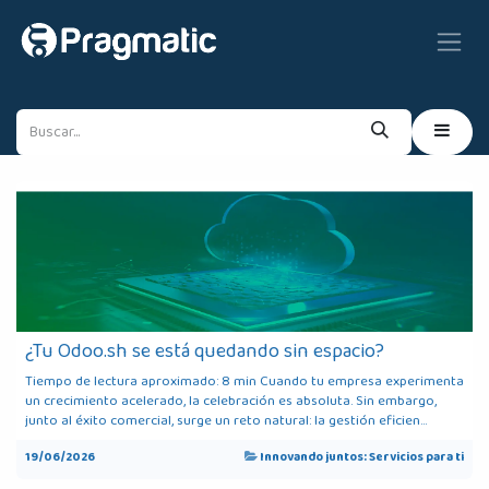
Ir al contenido
¿Tu Odoo.sh se está quedando sin espacio?
Tiempo de lectura aproximado: 8 min Cuando tu empresa experimenta
un crecimiento acelerado, la celebración es absoluta. Sin embargo,
junto al éxito comercial, surge un reto natural: la gestión eficien...
19/06/2026
Innovando juntos: Servicios para ti