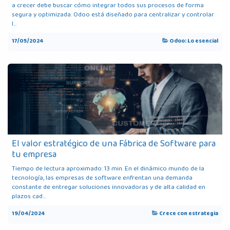
a crecer debe buscar cómo integrar todos sus procesos de forma
segura y optimizada. Odoo está diseñado para centralizar y controlar
l...
17/05/2024
Odoo: Lo esencial
El valor estratégico de una Fábrica de Software para
tu empresa
Tiempo de lectura aproximado: 13 min. En el dinámico mundo de la
tecnología, las empresas de software enfrentan una demanda
constante de entregar soluciones innovadoras y de alta calidad en
plazos cad...
19/04/2024
Crece con estrategia