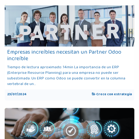
Empresas increíbles necesitan un Partner Odoo
increíble
Tiempo de lectura aproximado: 14min La importancia de un ERP
(Enterprise Resource Planning) para una empresa no puede ser
subestimada. Un ERP como Odoo se puede convertir en la columna
vertebral de un...
23/07/2024
Crece con estrategia