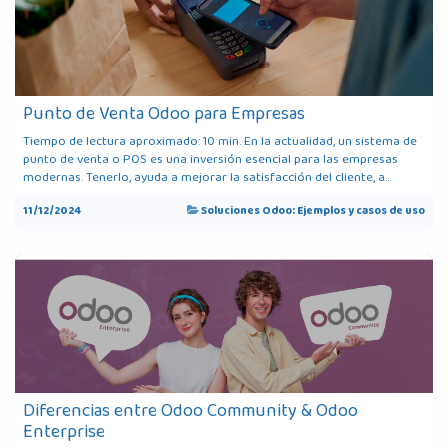
Punto de Venta Odoo para Empresas
Tiempo de lectura aproximado: 10 min. En la actualidad, un sistema de
punto de venta o POS es una inversión esencial para las empresas
modernas. Tenerlo, ayuda a mejorar la satisfacción del cliente, a...
11/12/2024
Soluciones Odoo: Ejemplos y casos de uso
Diferencias entre Odoo Community & Odoo
Enterprise