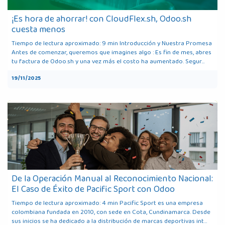
¡Es hora de ahorrar! con CloudFlex.sh, Odoo.sh
cuesta menos
Tiempo de lectura aproximado: 9 min Introducción y Nuestra Promesa
Antes de comenzar, queremos que imagines algo : Es fin de mes, abres
tu factura de Odoo.sh y una vez más el costo ha aumentado. Segur...
19/11/2025
De la Operación Manual al Reconocimiento Nacional:
El Caso de Éxito de Pacific Sport con Odoo
Tiempo de lectura aproximado: 4 min Pacific Sport es una empresa
colombiana fundada en 2010, con sede en Cota, Cundinamarca. Desde
sus inicios se ha dedicado a la distribución de marcas deportivas int...