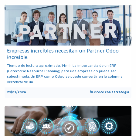
Empresas increíbles necesitan un Partner Odoo
increíble
Tiempo de lectura aproximado: 14min La importancia de un ERP
(Enterprise Resource Planning) para una empresa no puede ser
subestimada. Un ERP como Odoo se puede convertir en la columna
vertebral de un...
23/07/2024
Crece con estrategia