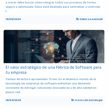
a crecer debe buscar cómo integrar todos sus procesos de forma
segura y optimizada. Odoo está diseñado para centralizar y controlar
l...
16/05/2024
Odoo: Lo esencial
El valor estratégico de una Fábrica de Software para
tu empresa
Tiempo de lectura aproximado: 13 min. En el dinámico mundo de la
tecnología, las empresas de software enfrentan una demanda
constante de entregar soluciones innovadoras y de alta calidad en
plazos cad...
18/04/2024
Crece con estrategia