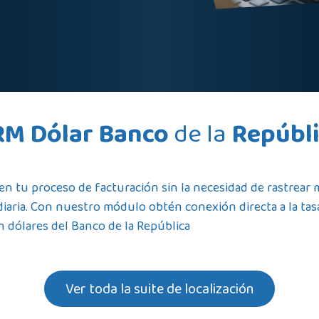
RM Dólar Banco
de la
Repúbl
 en tu proceso de facturación sin la necesidad de rastrear
diaria. Con nuestro módulo obtén conexión directa a la ta
n dólares del Banco de la República
Ver toda la suite de localización