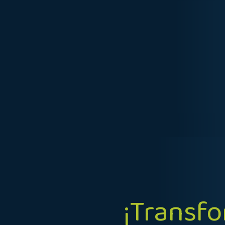
​¡Transf