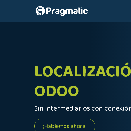
Ir al contenido
Inicio
Nosot
LOCALIZACIÓ
ODOO
Sin intermediarios con conexión
¡Hablemos ahora!