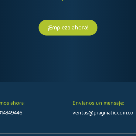
¡Empieza ahora!
mos ahora:
Envíanos un mensaje:
014349446
ventas@pragmatic.com.co