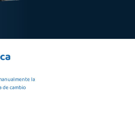
ica
 manualmente la
sa de cambio