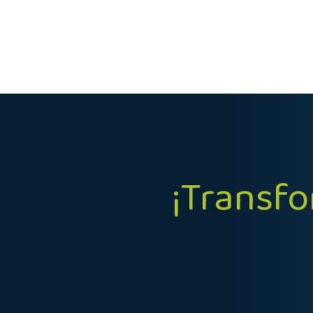
​¡Transf