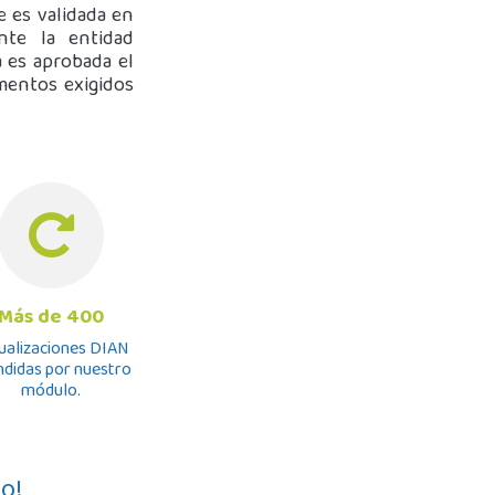
 es validada en
nte la entidad
a es aprobada el
umentos exigidos
Más de 400
ualizaciones DIAN
ndidas por nuestro
módulo.
zo!