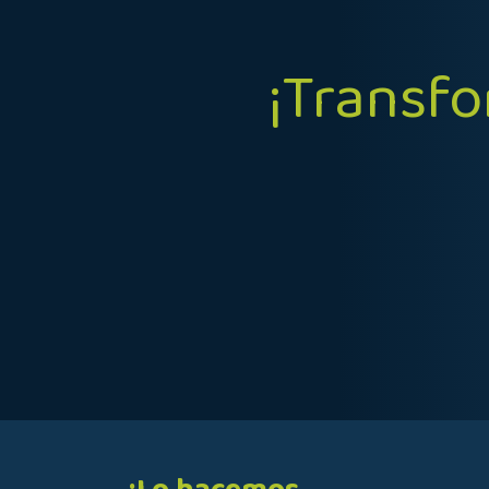
​¡Transf