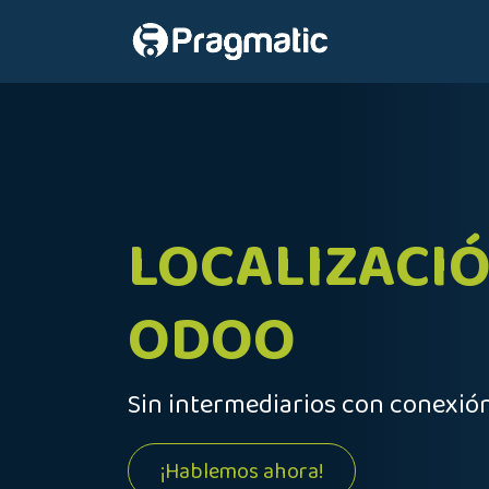
Ir al contenido
Inicio
Nosot
LOCALIZACIÓ
ODOO
Sin intermediarios con conexión
¡Hablemos ahora!