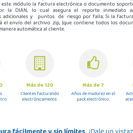
n este módulo la factura electrónica o documento soporte
or la DIAN, lo cual asegura el reporte inmediato a
 adicionales y puntos de riesgo por falla; Si la factur
rá el envío del archivo .zip, (que contiene todos los doc
manera automática al cliente.
0
Más de 120
Más de 7
s
Clientes facturando
Años de madurez en el
Act
stro
electrónicamente.
pack electrónico.
ate
ura fácilmente y sin límites
¡Dale un vista