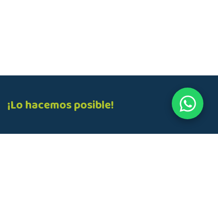
¡Lo hacemos posible!
Hablemos ahora:
+57 3014349446
Envíanos un mensaje:
ventas@pragmatic.com.co