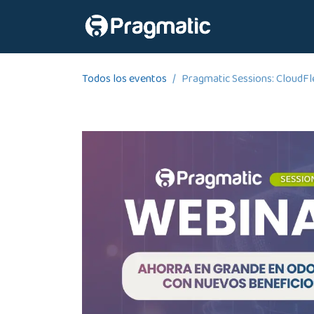
Ir al contenido
Inicio
Nosot
Todos los eventos
Pragmatic Sessions: CloudFl