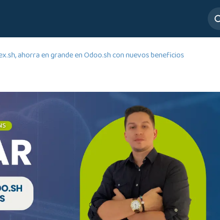
ros
Servicios
Mesa de Ayuda
ex.sh, ahorra en grande en Odoo.sh con nuevos beneficios