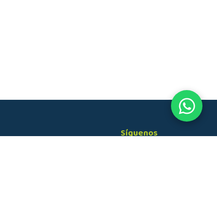
Síguenos
n​icio
•
Blog
•
Eventos
•
Trabaja con nosotros