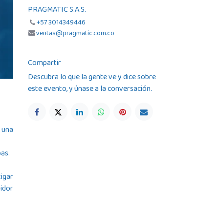
PRAGMATIC S.A.S.
+57 3014349446
ventas@pragmatic.com.co
Compartir
Descubra lo que la gente ve y dice sobre
este evento, y únase a la conversación.
 una
bas.
igar
idor