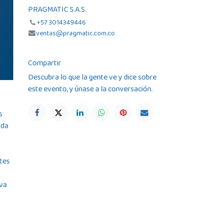
PRAGMATIC S.A.S.
+57 3014349446
ventas@pragmatic.com.co
Compartir
Descubra lo que la gente ve y dice sobre
este evento, y únase a la conversación.
s
ada
tes
iva