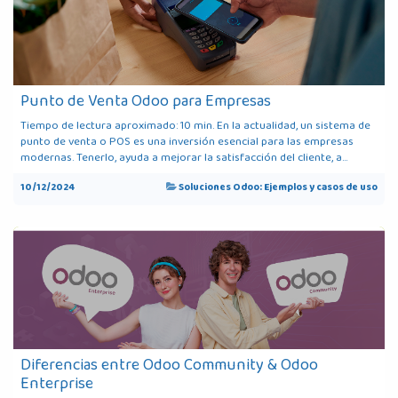
Punto de Venta Odoo para Empresas
Tiempo de lectura aproximado: 10 min. En la actualidad, un sistema de
punto de venta o POS es una inversión esencial para las empresas
modernas. Tenerlo, ayuda a mejorar la satisfacción del cliente, a...
10/12/2024
Soluciones Odoo: Ejemplos y casos de uso
Diferencias entre Odoo Community & Odoo
Enterprise