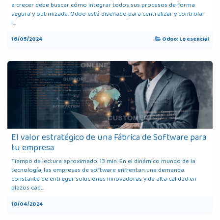
a crecer debe buscar cómo integrar todos sus procesos de forma
segura y optimizada. Odoo está diseñado para centralizar y controlar
l...
16/05/2024
Odoo: Lo esencial
El valor estratégico de una Fábrica de Software para
tu empresa
Tiempo de lectura aproximado: 13 min. En el dinámico mundo de la
tecnología, las empresas de software enfrentan una demanda
constante de entregar soluciones innovadoras y de alta calidad en
plazos cad...
18/04/2024