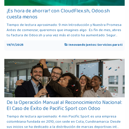
¡Es hora de ahorrar! con CloudFlex.sh, Odoo.sh
cuesta menos
Tiempo de lectura aproximado: 9 min Introducción y Nuestra Promesa
Antes de comenzar, queremos que imagines algo : Es fin de mes, abres
tu factura de Odoo.sh y una vez más el costo ha aumentado. Segur...
19/11/2025
Innovando juntos: Servicios para ti
De la Operación Manual al Reconocimiento Nacional:
El Caso de Éxito de Pacific Sport con Odoo
Tiempo de lectura aproximado: 4 min Pacific Sport es una empresa
colombiana fundada en 2010, con sede en Cota, Cundinamarca. Desde
sus inicios se ha dedicado a la distribución de marcas deportivas int...