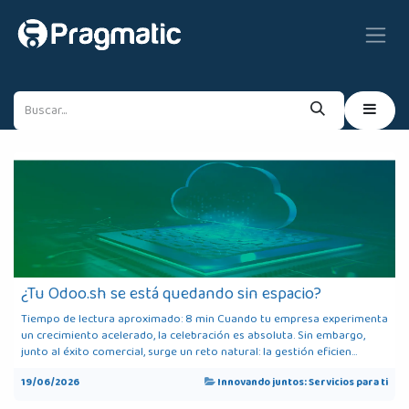
Ir al contenido
¿Tu Odoo.sh se está quedando sin espacio?
Tiempo de lectura aproximado: 8 min Cuando tu empresa experimenta
un crecimiento acelerado, la celebración es absoluta. Sin embargo,
junto al éxito comercial, surge un reto natural: la gestión eficien...
19/06/2026
Innovando juntos: Servicios para ti