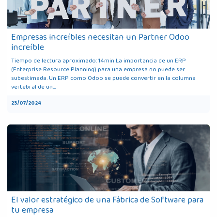
Empresas increíbles necesitan un Partner Odoo
increíble
Tiempo de lectura aproximado: 14min La importancia de un ERP
(Enterprise Resource Planning) para una empresa no puede ser
subestimada. Un ERP como Odoo se puede convertir en la columna
vertebral de un...
23/07/2024
El valor estratégico de una Fábrica de Software para
tu empresa