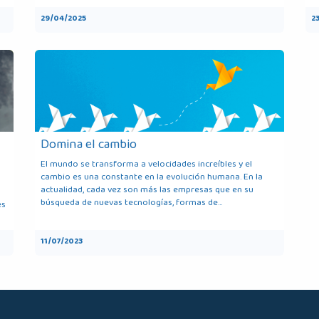
29/04/2025
2
Domina el cambio
El mundo se transforma a velocidades increíbles y el
cambio es una constante en la evolución humana. En la
actualidad, cada vez son más las empresas que en su
búsqueda de nuevas tecnologías, formas de...
es
11/07/2023