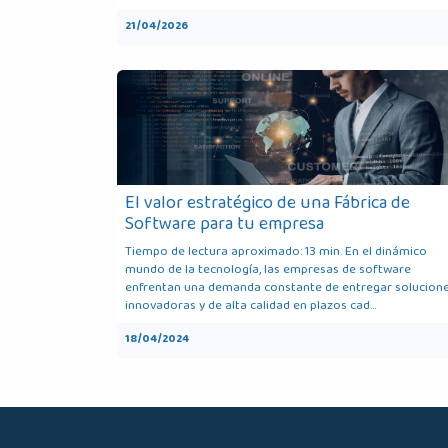
21/04/2026
El valor estratégico de una Fábrica de
Software para tu empresa
Tiempo de lectura aproximado: 13 min. En el dinámico
mundo de la tecnología, las empresas de software
enfrentan una demanda constante de entregar solucion
innovadoras y de alta calidad en plazos cad...
18/04/2024