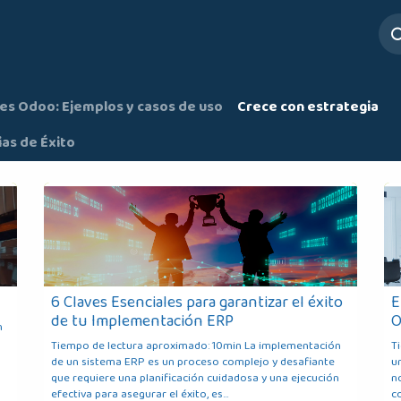
ros
Servicios
Mesa de Ayuda
es Odoo: Ejemplos y casos de uso
Crece con estrategia
ias de Éxito
6 Claves Esenciales para garantizar el éxito
E
de tu Implementación ERP
O
n
Tiempo de lectura aproximado: 10min La implementación
T
de un sistema ERP es un proceso complejo y desafiante
u
que requiere una planificación cuidadosa y una ejecución
n
efectiva para asegurar el éxito, es...
co