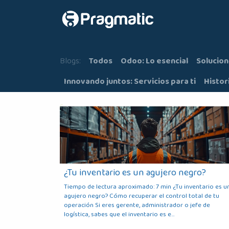
Ir al contenido
Inicio
Nosot
Blogs:
Todos
Odoo: Lo esencial
Solucion
Innovando juntos: Servicios para ti
Histor
¿Tu inventario es un agujero negro?
Tiempo de lectura aproximado: 7 min ¿Tu inventario es u
agujero negro? Cómo recuperar el control total de tu
operación Si eres gerente, administrador o jefe de
logística, sabes que el inventario es e...