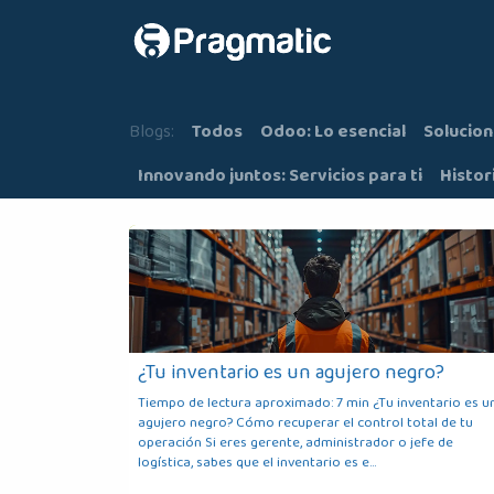
Ir al contenido
Inicio
Nosot
Blogs:
Todos
Odoo: Lo esencial
Solucion
Innovando juntos: Servicios para ti
Histor
¿Tu inventario es un agujero negro?
Tiempo de lectura aproximado: 7 min ¿Tu inventario es u
agujero negro? Cómo recuperar el control total de tu
operación Si eres gerente, administrador o jefe de
logística, sabes que el inventario es e...