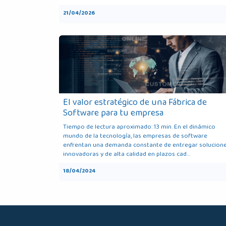
21/04/2026
El valor estratégico de una Fábrica de
Software para tu empresa
Tiempo de lectura aproximado: 13 min. En el dinámico
mundo de la tecnología, las empresas de software
enfrentan una demanda constante de entregar solucion
innovadoras y de alta calidad en plazos cad...
18/04/2024