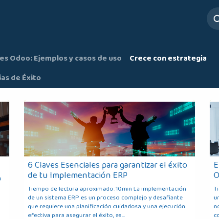
ros
Servicios
Mesa de Ayuda
es Odoo: Ejemplos y casos de uso
Crece con estrategia
ias de Éxito
6 Claves Esenciales para garantizar el éxito
E
de tu Implementación ERP
O
n
Tiempo de lectura aproximado: 10min La implementación
T
de un sistema ERP es un proceso complejo y desafiante
u
que requiere una planificación cuidadosa y una ejecución
n
efectiva para asegurar el éxito, es...
co