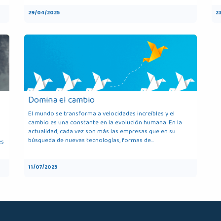
29/04/2025
2
Domina el cambio
El mundo se transforma a velocidades increíbles y el
cambio es una constante en la evolución humana. En la
actualidad, cada vez son más las empresas que en su
búsqueda de nuevas tecnologías, formas de...
es
11/07/2023