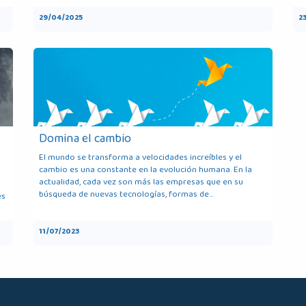
29/04/2025
2
Domina el cambio
El mundo se transforma a velocidades increíbles y el
cambio es una constante en la evolución humana. En la
actualidad, cada vez son más las empresas que en su
búsqueda de nuevas tecnologías, formas de...
es
11/07/2023