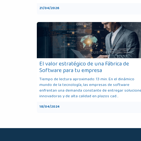
21/04/2026
El valor estratégico de una Fábrica de
Software para tu empresa
Tiempo de lectura aproximado: 13 min. En el dinámico
mundo de la tecnología, las empresas de software
enfrentan una demanda constante de entregar solucion
innovadoras y de alta calidad en plazos cad...
18/04/2024