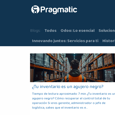
Ir al contenido
Inicio
Nosot
Blogs:
Todos
Odoo: Lo esencial
Solucion
Innovando juntos: Servicios para ti
Histor
¿Tu inventario es un agujero negro?
Tiempo de lectura aproximado: 7 min ¿Tu inventario es u
agujero negro? Cómo recuperar el control total de tu
operación Si eres gerente, administrador o jefe de
logística, sabes que el inventario es e...