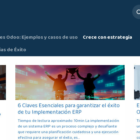
ros
Servicios
Mesa de Ayuda
es Odoo: Ejemplos y casos de uso
Crece con estrategia
ias de Éxito
6 Claves Esenciales para garantizar el éxito
E
de tu Implementación ERP
O
n
Tiempo de lectura aproximado: 10min La implementación
T
de un sistema ERP es un proceso complejo y desafiante
u
que requiere una planificación cuidadosa y una ejecución
n
efectiva para asegurar el éxito, es...
co