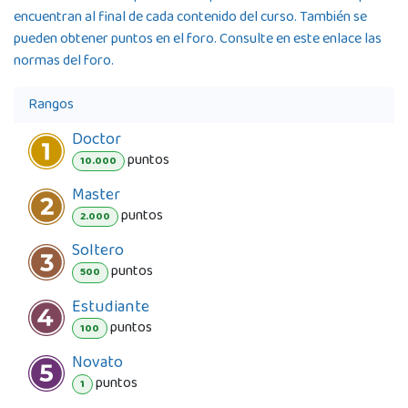
encuentran al final de cada contenido del curso. También se
pueden obtener puntos en el foro. Consulte en este enlace las
normas del foro.
Rangos
Doctor
punto
s
10.000
Master
punto
s
2.000
Soltero
punto
s
500
Estudiante
punto
s
100
Novato
punto
s
1