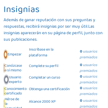
Insignias
Además de ganar reputación con sus preguntas y
respuestas, recibirá insignias por ser muy útil.
Las
insignias aparecerán en su página de perfil, junto con
sus publicaciones.
Inscríbase en la
0
usuarios
Empezar
plataforma
premiados
0
usuarios
Conózcase
Complete su perfil
a sí mismo
premiados
0
usuarios
Usuario
Completar un curso
experto
premiados
0
usuarios
Conocimiento
Obtenga una certificación
certificado
premiados
Héroe de
0
usuarios
Alcance 2000 XP
la
premiados